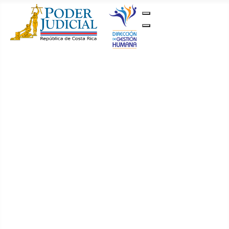
Gestión Humana
Inicio
Concursos y
Convocatorias
Vigentes
Histórico
Avisos
JEDO
Permutas y
Traslados
Permutas
Traslados
Documentación
Circulares
Reglamentos
Primer