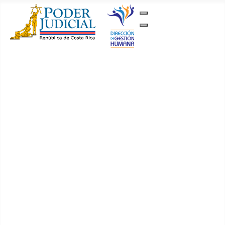
Gestión Humana
Inicio
Concursos y
Convocatorias
Vigentes
Histórico
Avisos
JEDO
Permutas y
Traslados
Permutas
Traslados
Documentación
Circulares
Reglamentos
Primer