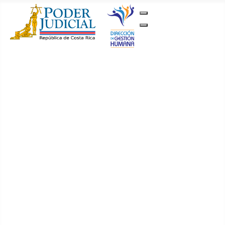
Gestión Humana
Inicio
Concursos y
Convocatorias
Vigentes
Histórico
Avisos
JEDO
Permutas y
Traslados
Permutas
Traslados
Documentación
Circulares
Reglamentos
Primer